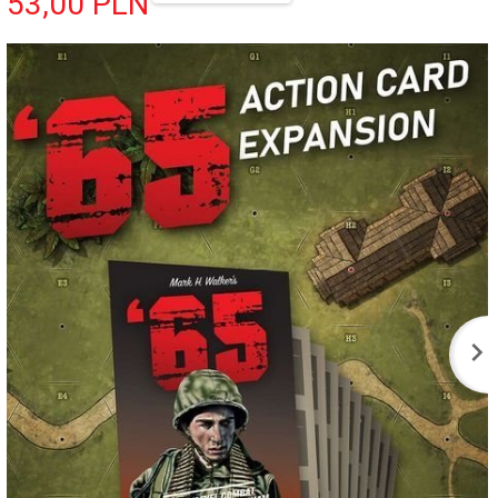
53,
00
PLN