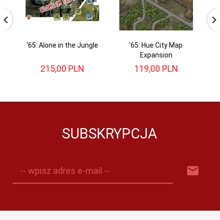
'65: Alone in the Jungle
'65: Hue City Map
Expansion
215,
00
PLN
119,
00
PLN
SUBSKRYPCJA
-- wpisz adres e-mail --