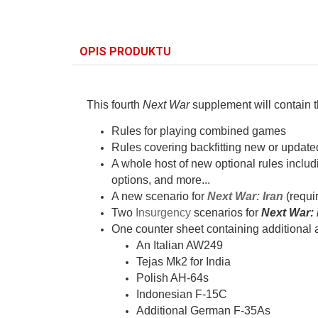
OPIS PRODUKTU
This fourth
Next War
supplement will contain t
Rules for playing combined games
Rules covering backfitting new or update
A whole host of new optional rules inclu
options, and more...
A new scenario for
Next War: Iran
(requi
Two
Insurgency
scenarios for
Next War: 
One counter sheet containing additional 
An Italian AW249
Tejas Mk2 for India
Polish AH-64s
Indonesian F-15C
Additional German F-35As