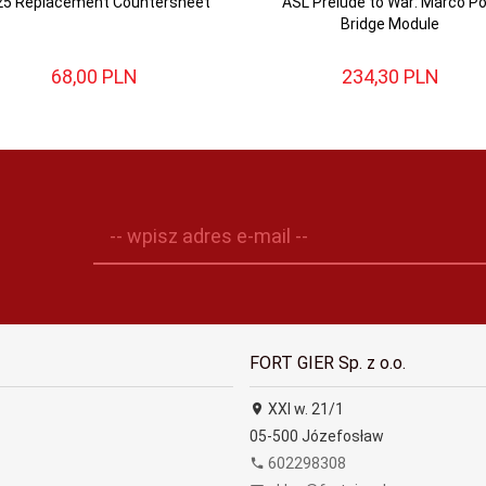
25 Replacement Countersheet
ASL Prelude to War: Marco Po
Bridge Module
68,
00
PLN
234,
30
PLN
-- wpisz adres e-mail --
FORT GIER Sp. z o.o.
XXI w. 21/1
05-500
Józefosław
602298308