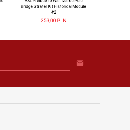
lo
ASL Prelude to War: Marco Polo
Bridge Strater Kit Historical Module
#2
253,
00
PLN