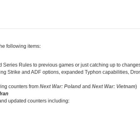
he following items:
d Series Rules to previous games or just catching up to changes 
ding Strike and ADF options, expanded Typhon capabilities, Dron
ring counters from
Next War: Poland
and
Next War: Vietnam
)
Iran
and updated counters including: