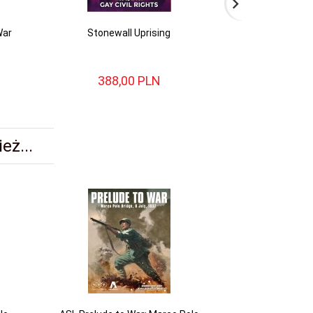
War
Stonewall Uprising
Hornet Leader - C
388,
00
PLN
535,
eż...