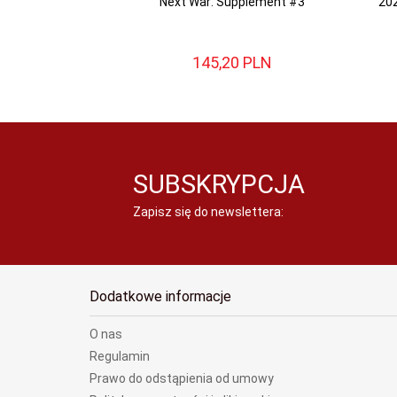
Next War: Supplement #3
20
145,
20
PLN
SUBSKRYPCJA
Zapisz się do newslettera:
Dodatkowe informacje
O nas
Regulamin
Prawo do odstąpienia od umowy