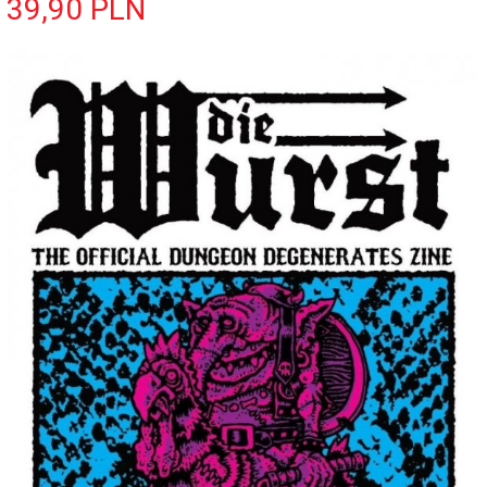
39,
90
PLN