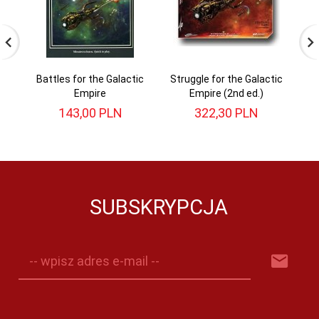
Battles for the Galactic
Struggle for the Galactic
Ce
Empire
Empire (2nd ed.)
143,
00
PLN
322,
30
PLN
SUBSKRYPCJA
-- wpisz adres e-mail --