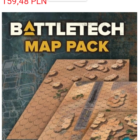
159,
48
PLN