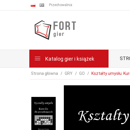
Przechowalnia
Katalog gier i książek
STR
Strona główna
GRY
GO
Kształty umysłu. Ku