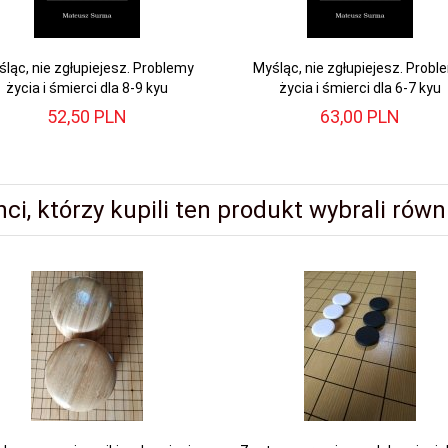
ląc, nie zgłupiejesz. Problemy
Myśląc, nie zgłupiejesz. Probl
życia i śmierci dla 8-9 kyu
życia i śmierci dla 6-7 kyu
52,
50
PLN
63,
00
PLN
nci, którzy kupili ten produkt wybrali równi