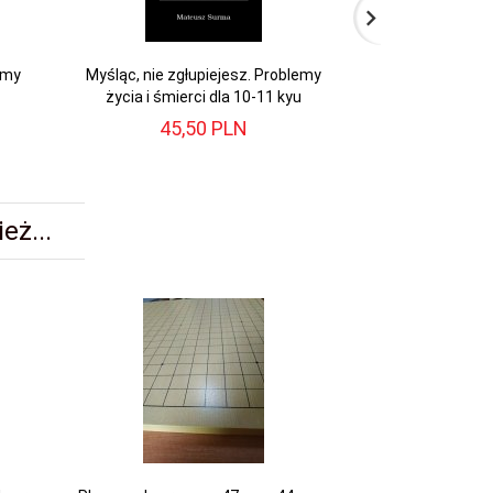
emy
Myśląc, nie zgłupiejesz. Problemy
Myśląc, nie zgł
życia i śmierci dla 10-11 kyu
życia i śm
45,
50
PLN
59,
eż...