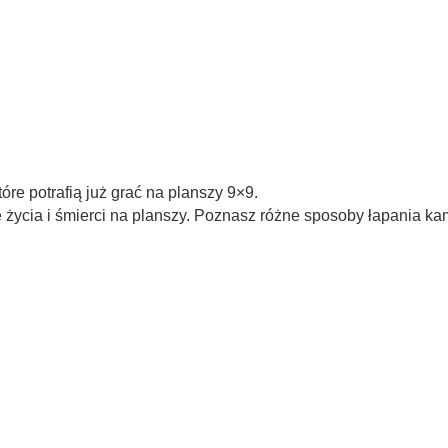
óre potrafią już grać na planszy 9×9.
e życia i śmierci na planszy. Poznasz różne sposoby łapania k