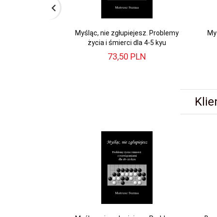
Myśląc, nie zgłupiejesz. Problemy
Myś
życia i śmierci dla 4-5 kyu
73,
50
PLN
Klie