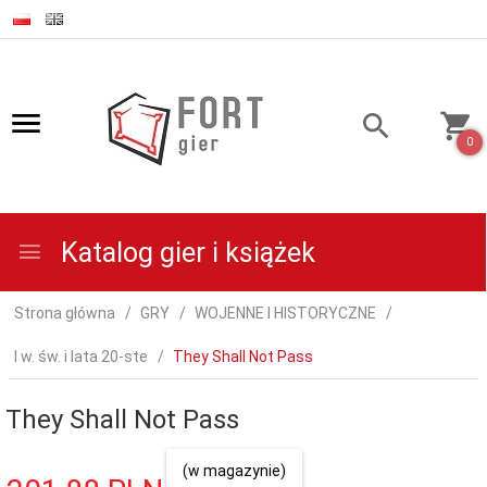
0
Katalog gier i książek
Strona główna
GRY
WOJENNE I HISTORYCZNE
I w. św. i lata 20-ste
They Shall Not Pass
They Shall Not Pass
(w magazynie)