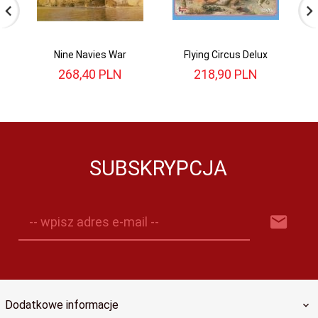
Nine Navies War
Flying Circus Delux
Lo
268,
40
PLN
218,
90
PLN
SUBSKRYPCJA
-- wpisz adres e-mail --
Dodatkowe informacje