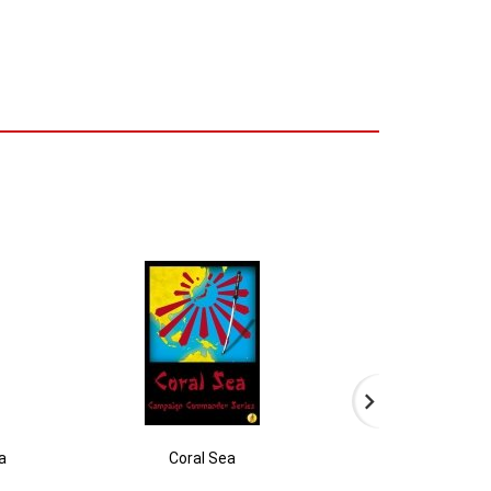
a
Coral Sea
Alsa