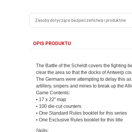
Zasoby dotyczące bezpieczeństwa i produktów
OPIS PRODUKTU
The Battle of the Scheldt covers the fightin
clear the area so that the docks of Antwerp c
The Germans were attempting to delay this as 
artillery, snipers and mines to break up the Al
Game Contents:
• 17 x 22” map
• 100 die-cut counters
• One Standard Rules booklet for this series
• One Exclusive Rules booklet for this title
Skills: