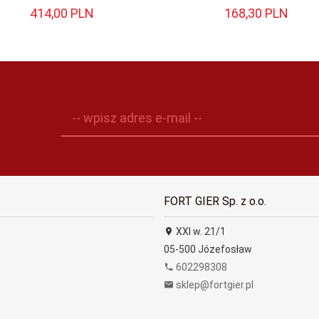
414,
00
PLN
168,
30
PLN
-- wpisz adres e-mail --
FORT GIER Sp. z o.o.
XXI w. 21/1
05-500
Józefosław
602298308
sklep@fortgier.pl