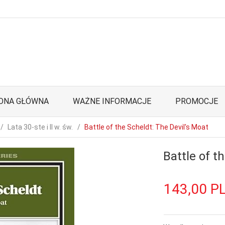
ONA GŁÓWNA
WAŻNE INFORMACJE
PROMOCJE
Lata 30-ste i II w. św.
Battle of the Scheldt: The Devil's Moat
Battle of t
143,
00
P