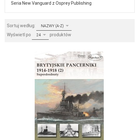
Seria New Vanguard z Osprey Publishing
sort
Sortuj według:
NAZWY (A-Z)
pop
Wyświetl po
produktów
24