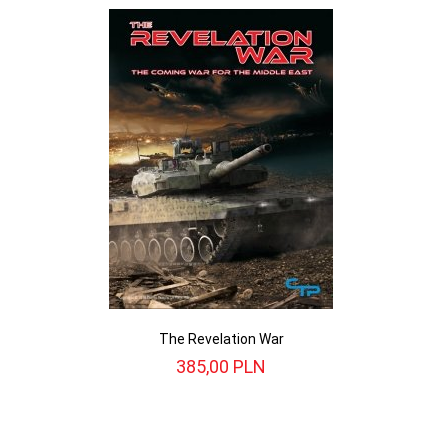
The Revelation War
385,
00
PLN