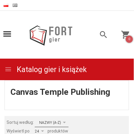
0
Katalog gier i książek
Canvas Temple Publishing
sort
Sortuj według:
NAZWY (A-Z)
pop
Wyświetl po
produktów
24