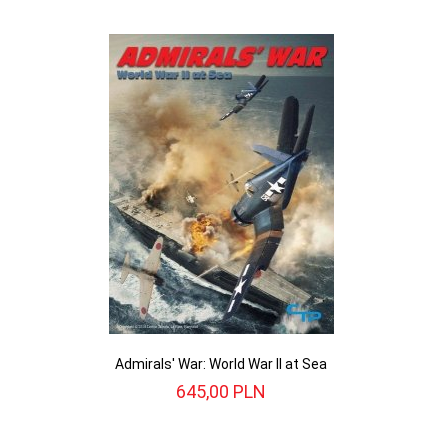
Admirals' War: World War II at Sea
645,
00
PLN