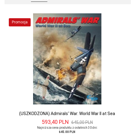
Promocja
(USZKODZONA) Admirals' War: World War II at Sea
593,
40
PLN
645,00 PLN
Najniższa cena produktu z ostatnich 30 dni:
645.00 PLN