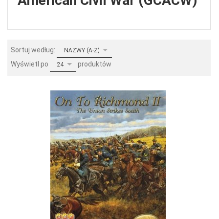
American Civil War (GCACW)
sort
Sortuj według:
NAZWY (A-Z)
pop
Wyświetl po
produktów
24