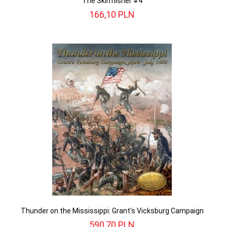
The Skirmisher #4
166,
10
PLN
Thunder on the Mississippi: Grant's Vicksburg Campaign
590,
70
PLN